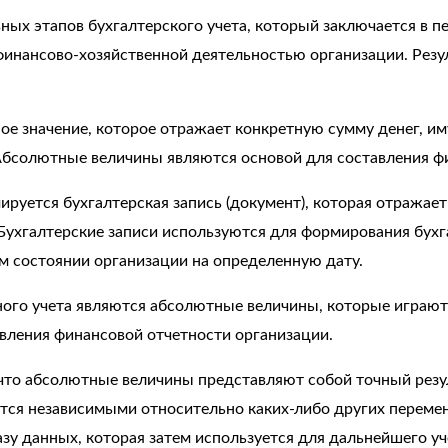
вных этапов бухгалтерского учета, который заключается в п
финансово-хозяйственной деятельностью организации. Резу
ое значение, которое отражает конкретную сумму денег, им
Абсолютные величины являются основой для составления фи
мируется бухгалтерская запись (документ), которая отража
Бухгалтерские записи используются для формирования бухг
 состоянии организации на определенную дату.
ного учета являются абсолютные величины, которые играют
авления финансовой отчетности организации.
что абсолютные величины представляют собой точный резул
ются независимыми относительно каких-либо других переме
зу данных, которая затем используется для дальнейшего уче