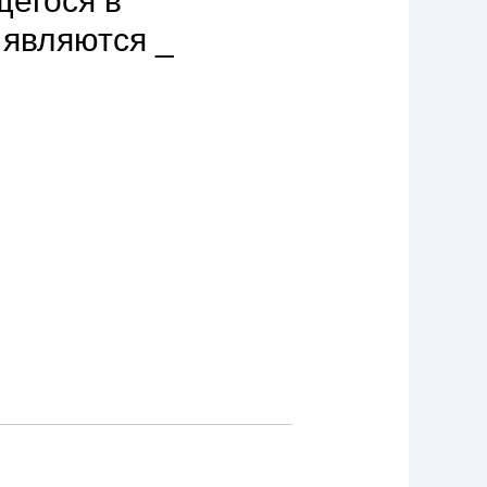
щегося в
 являются _