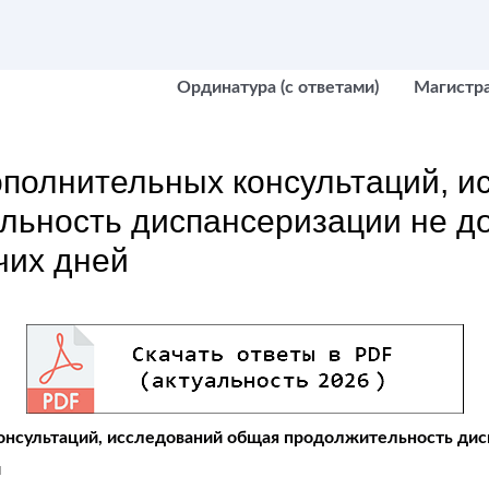
Ординатура (с ответами)
Магистр
ополнительных консультаций, и
льность диспансеризации не д
чих дней
онсультаций, исследований общая продолжительность дис
й