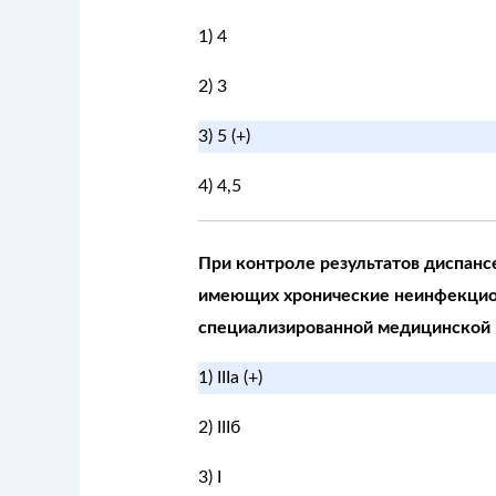
1) 4
2) 3
3) 5 (+)
4) 4,5
При контроле результатов диспанс
имеющих хронические неинфекцион
специализированной медицинской п
1) IIIа (+)
2) IIIб
3) I