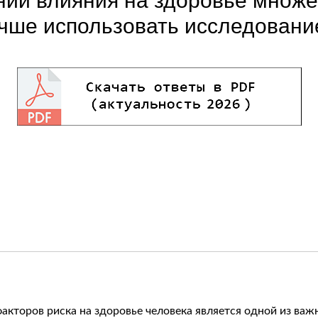
нии влияния на здоровье множ
учше использовать исследовани
кторов риска на здоровье человека является одной из важ