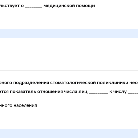
ьствует о ________ медицинской помощи
рного подразделения стоматологической поликлиники нео
ся показатель отношения числа лиц _________ к числу _____
нного населения