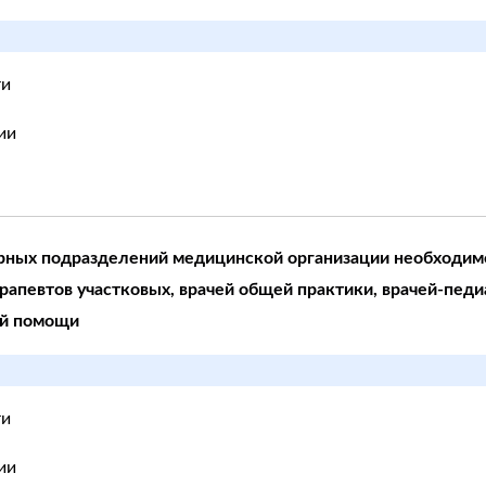
ти
ии
урных подразделений медицинской организации необходим
рапевтов участковых, врачей общей практики, врачей-педи
ой помощи
ти
ии