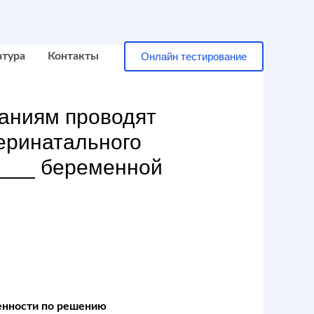
Онлайн тестирование
атура
Контакты
аниям проводят
еринатального
____ беременной
енности по решению