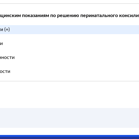
цинским показаниям по решению перинатального консили
 (+)
ти
нности
ности