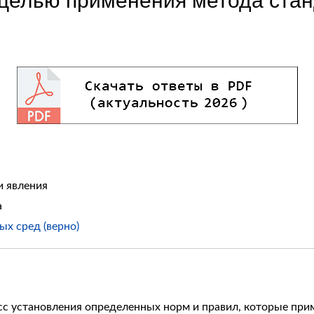
 целью применения метода ста
и явления
а
х сред (верно)
сс установления определенных норм и правил, которые при