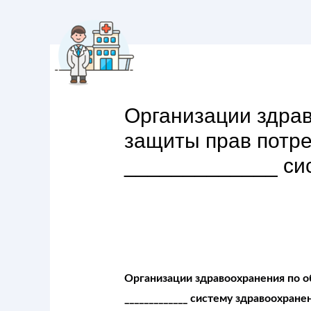
Организации здра
защиты прав потре
_____________ си
Организации здравоохранения по о
_____________ систему здравоохране