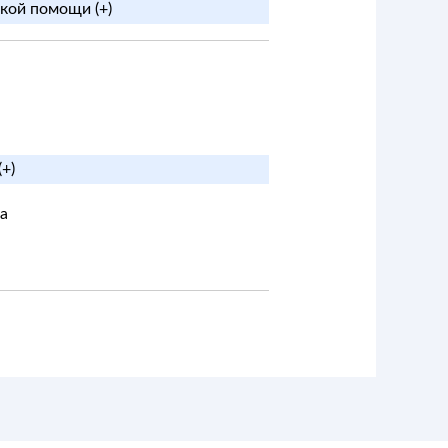
кой помощи (+)
+)
а