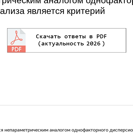
трическим аналогом однофакто
ализа является критерий
ся непараметрическим аналогом однофакторного дисперсион