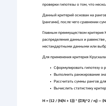
проверки гипотезы о том, что неск
Данный критерий основан на рангов
(рангами), после чего сравнении су
Главным преимуществом критерия Кр
распределения данных и равенстве 
нестандартными данными или выбр
Для применения критерия Крускал
Сформулировать гипотезу о р
Выполнить ранжирование зна
Рассчитать суммы рангов дл
Вычислить статистику критер
H = (12 / (N(N + 1))) * ((ΣRj^2 / nj) — (