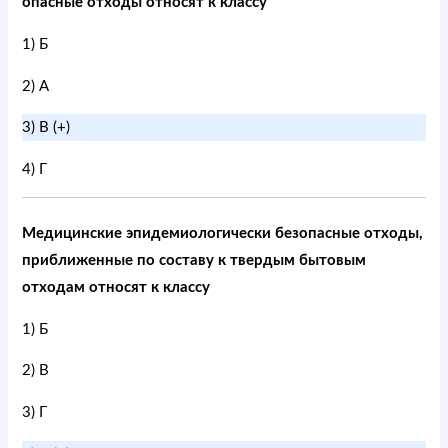
опасные отходы относят к классу
1) Б
2) А
3) В (+)
4) Г
Медицинские эпидемиологически безопасные отходы,
приближенные по составу к твердым бытовым
отходам относят к классу
1) Б
2) В
3) Г