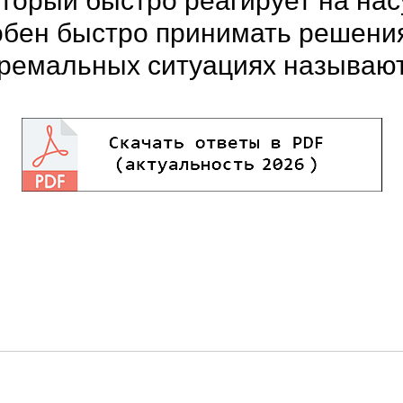
оторый быстро реагирует на на
обен быстро принимать решени
тремальных ситуациях называю