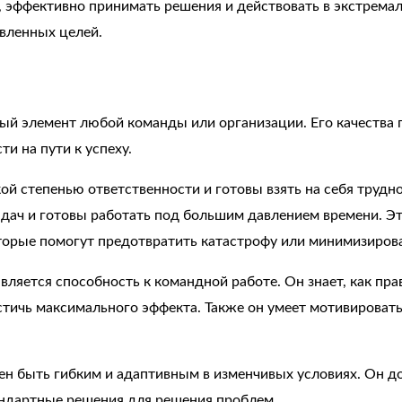
, эффективно принимать решения и действовать в экстрема
вленных целей.
й элемент любой команды или организации. Его качества 
ти на пути к успеху.
степенью ответственности и готовы взять на себя труднос
дач и готовы работать под большим давлением времени. Э
торые помогут предотвратить катастрофу или минимизирова
ляется способность к командной работе. Он знает, как пр
ичь максимального эффекта. Также он умеет мотивировать 
н быть гибким и адаптивным в изменчивых условиях. Он д
андартные решения для решения проблем.