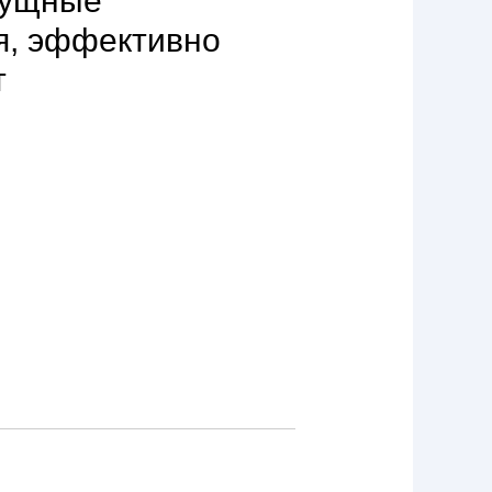
сущные
я, эффективно
т